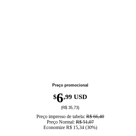
Promoção de Volta às Aulas! Economize 30% até 31
de agosto.
Preço promocional
6
$
,99 USD
(R$ 35,73)
Preço impresso de tabela:
R$ 66,40
Preço Normal:
R$ 51,07
Economize R$ 15,34 (30%)