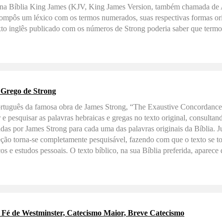
 na Bíblia King James (KJV, King James Version, também chamada de 
compôs um léxico com os termos numerados, suas respectivas formas orig
exto inglês publicado com os números de Strong poderia saber que termo 
da na King James. A SBB adaptou a numeração de Strong para a Edição 
A edição Logos da Almeida Revista e Atualizada, com números de Strong
udo com os mais avançados recursos e excelente funcionalidade. Junt
rna-se completamente...
 Grego de Strong
rtuguês da famosa obra de James Strong, “The Exaustive Concordance 
ar e pesquisar as palavras hebraicas e gregas no texto original, consulta
adas por James Strong para cada uma das palavras originais da Bíblia.
ção torna-se completamente pesquisável, fazendo com que o texto se tor
os e estudos pessoais. O texto bíblico, na sua Bíblia preferida, aparec
eferência bíblica e a versão para Logos integra-se automaticamente à su
s e outras ferramentas de referência estejam a apenas um clique. Dest
rmos na língua original Une gramática e exegese para um melhor entend
e Fé de Westminster, Catecismo Maior, Breve Catecismo