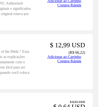
Adicionar ao Carrinho
AV, Authorized
Compra Rápida
inais e significados
original estava por
Revista e Atualizada
 oferece a você a
amente com o Logos
$ 12,99 USD
of the Bible.” Essa
(
R$ 66,22
)
ndo as explicações
Adicionar ao Carrinho
Compra Rápida
 Juntamente com o
ne fácil para ser
e quando você coloca
a biblioteca digital,
aques Permite
imento dos termos
$ 0,91 USD
$ 0,64 USD