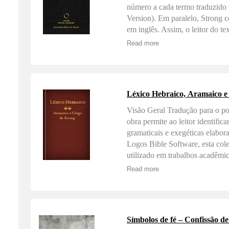
número a cada termo traduzido
Version). Em paralelo, Strong 
em inglês. Assim, o leitor do t
detrás de cada palavra traduzi
Read more
(RA) e traduziu o seu léxico. 
oportunidade de um melhor est
Bible Software, esta coleção to
Léxico Hebraico, Aramaico e
Visão Geral Tradução para o po
obra permite ao leitor identific
gramaticais e exegéticas elabor
Logos Bible Software, esta cole
utilizado em trabalhos acadêmic
o ponteiro do mouse sobre uma r
Read more
fazendo com que seus dicionário
pesquisa e identificação de te
bíblicos...
Símbolos de fé – Confissão d