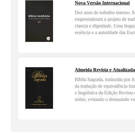
Nova Versão Internacional
Dez anos de trabalho intenso. Mi
empreenderam o projeto de traduç
clareza e dignidade. Uma ling
essência e a autoridade das Esc
Almeida Revista e Atualizada
Bíblia Sagrada, traduzida por J
da tradução de equivalência for
e lingüística da Edição Revista 
nobre, evitando o demasiado vul