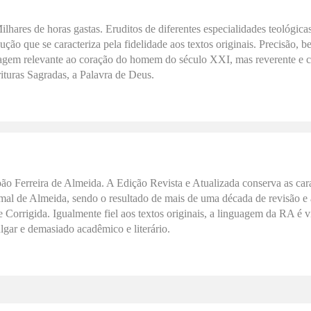
lhares de horas gastas. Eruditos de diferentes especialidades teológicas
ão que se caracteriza pela fidelidade aos textos originais. Precisão, bel
uagem relevante ao coração do homem do século XXI, mas reverente e
rituras Sagradas, a Palavra de Deus.
oão Ferreira de Almeida. A Edição Revista e Atualizada conserva as carac
mal de Almeida, sendo o resultado de mais de uma década de revisão e 
e Corrigida. Igualmente fiel aos textos originais, a linguagem da RA é vi
gar e demasiado acadêmico e literário.