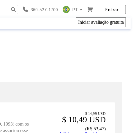
360-527-1700
PT
Entrar
Iniciar avaliação gratuita
$ 14,99 USD
$ 10,49 USD
9, 1993) com os
(
R$ 53,47
)
e associou esse